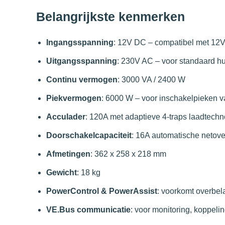
Belangrijkste kenmerken
Ingangsspanning
: 12V DC – compatibel met 12
Uitgangsspanning
: 230V AC – voor standaard h
Continu vermogen
: 3000 VA / 2400 W
Piekvermogen
: 6000 W – voor inschakelpieken v
Acculader
: 120A met adaptieve 4-traps laadtechn
Doorschakelcapaciteit
: 16A automatische netov
Afmetingen
: 362 x 258 x 218 mm
Gewicht
: 18 kg
PowerControl & PowerAssist
: voorkomt overbel
VE.Bus communicatie
: voor monitoring, koppeli