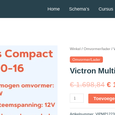
Home
Schema’s
Cursus
Winkel
/
Omvormer/lader
/ 
Omvormer/lader
Victron Mult
€
1.698,84
€
1
Toevoege
Artikelnummer:
VIPMP1223