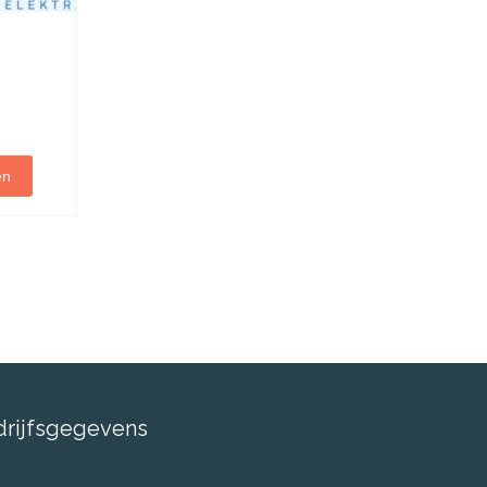
en
drijfsgegevens