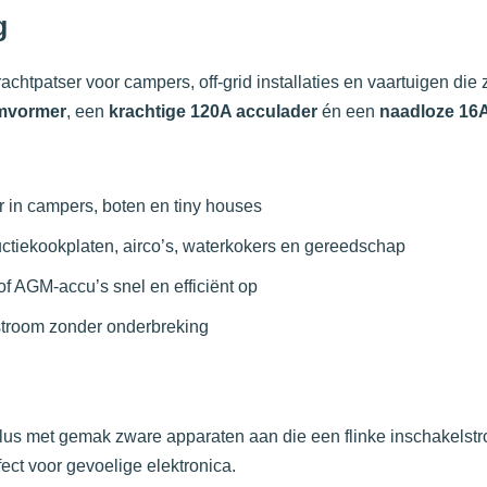
g
achtpatser voor campers, off-grid installaties en vaartuigen die
mvormer
, een
krachtige 120A acculader
én een
naadloze 16A
 in campers, boten en tiny houses
ctiekookplaten, airco’s, waterkokers en gereedschap
 of AGM-accu’s snel en efficiënt op
stroom zonder onderbreking
us met gemak zware apparaten aan die een flinke inschakelstr
ct voor gevoelige elektronica.