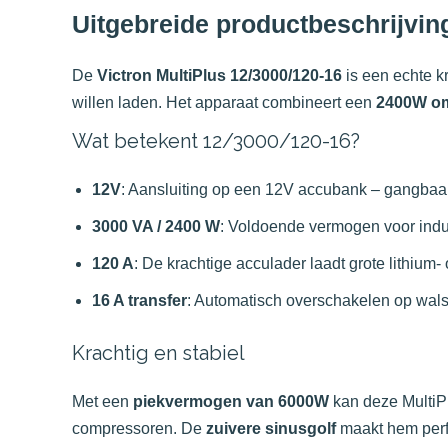
Uitgebreide productbeschrijvin
De
Victron MultiPlus 12/3000/120-16
is een echte kr
willen laden. Het apparaat combineert een
2400W o
Wat betekent 12/3000/120-16?
12V
: Aansluiting op een 12V accubank – gangbaar
3000 VA / 2400 W
: Voldoende vermogen voor indu
120 A
: De krachtige acculader laadt grote lithium-
16 A transfer
: Automatisch overschakelen op wal
Krachtig en stabiel
Met een
piekvermogen van 6000W
kan deze MultiPl
compressoren. De
zuivere sinusgolf
maakt hem perfe