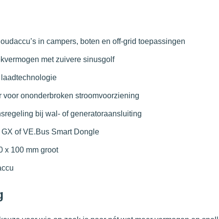
houdaccu’s in campers, boten en off-grid toepassingen
ekvermogen met zuivere sinusgolf
 laadtechnologie
r voor ononderbroken stroomvoorziening
regeling bij wal- of generatoraansluiting
bo GX of VE.Bus Smart Dongle
40 x 100 mm groot
accu
g