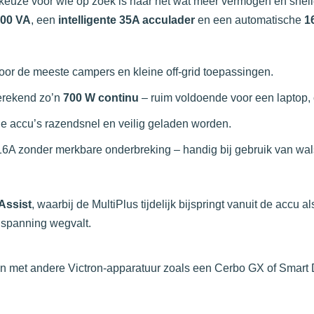
keuze voor wie op zoek is naar nét wat meer vermogen en snelle
800 VA
, een
intelligente 35A acculader
en een automatische
1
voor de meeste campers en kleine off-grid toepassingen.
erekend zo’n
700 W continu
– ruim voldoende voor een laptop, o
je accu’s razendsnel en veilig geladen worden.
 16A zonder merkbare onderbreking – handig bij gebruik van wal
Assist
, waarbij de MultiPlus tijdelijk bijspringt vanuit de accu 
 spanning wegvalt.
en met andere Victron-apparatuur zoals een Cerbo GX of Smart D