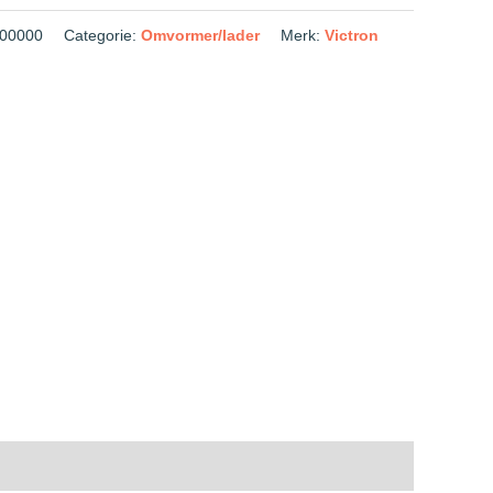
00000
Categorie:
Omvormer/lader
Merk:
Victron