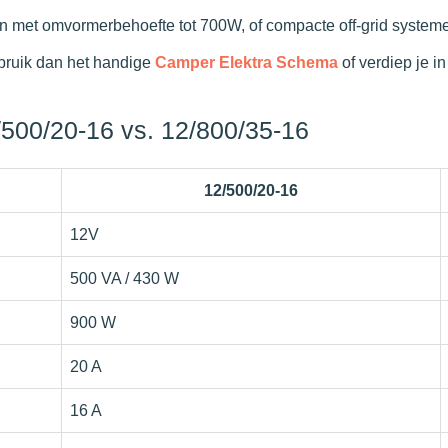
n met omvormerbehoefte tot 700W, of compacte off-grid systemen
ebruik dan het handige
Camper Elektra Schema
of verdiep je i
2/500/20-16 vs. 12/800/35-16
12/500/20-16
12V
500 VA / 430 W
900 W
20 A
16 A