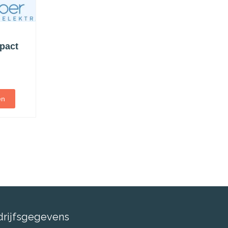
pact
en
drijfsgegevens