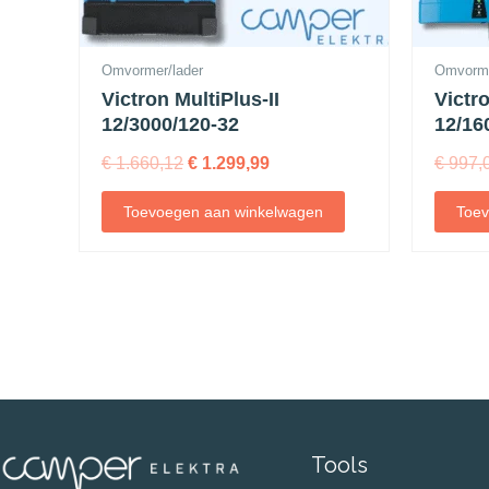
Omvormer/lader
Omvorme
Victron MultiPlus-II
Victr
12/3000/120-32
12/16
€
1.660,12
€
1.299,99
€
997,
Toevoegen aan winkelwagen
Toev
Tools