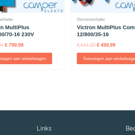
r/lader
Omvormer/lader
on MultiPlus
Victron MultiPlus Com
00/70-16 230V
12/800/35-16
04
€
799,99
€
641,30
€
499,99
oegen aan winkelwagen
Toevoegen aan winkelwag
Links
Be