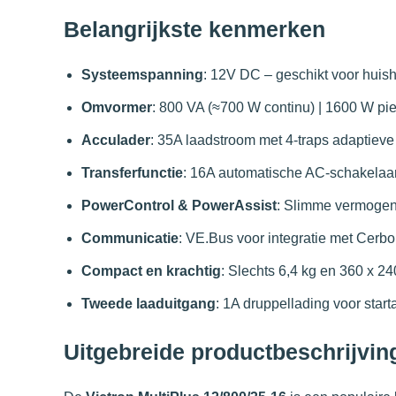
Belangrijkste kenmerken
Systeemspanning
: 12V DC – geschikt voor huis
Omvormer
: 800 VA (≈700 W continu) | 1600 W pi
Acculader
: 35A laadstroom met 4-traps adaptieve
Transferfunctie
: 16A automatische AC-schakelaa
PowerControl & PowerAssist
: Slimme vermogens
Communicatie
: VE.Bus voor integratie met Cer
Compact en krachtig
: Slechts 6,4 kg en 360 x 2
Tweede laaduitgang
: 1A druppellading voor start
Uitgebreide productbeschrijvin