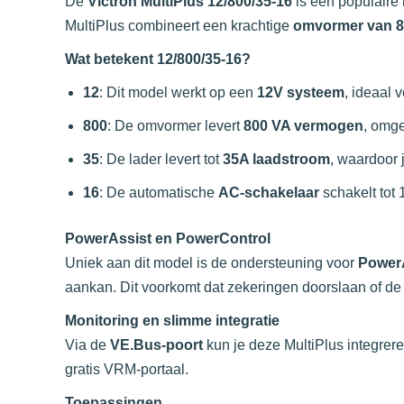
De
Victron MultiPlus 12/800/35-16
is een populaire 
MultiPlus combineert een krachtige
omvormer van 
Wat betekent 12/800/35-16?
12
: Dit model werkt op een
12V systeem
, ideaal 
800
: De omvormer levert
800 VA vermogen
, omg
35
: De lader levert tot
35A laadstroom
, waardoor 
16
: De automatische
AC-schakelaar
schakelt tot
PowerAssist en PowerControl
Uniek aan dit model is de ondersteuning voor
Power
aankan. Dit voorkomt dat zekeringen doorslaan of de
Monitoring en slimme integratie
Via de
VE.Bus-poort
kun je deze MultiPlus integrer
gratis VRM-portaal.
Toepassingen