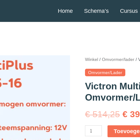
Home
Schema’s
Cursus
Winkel
/
Omvormer/lader
/ 
Omvormer/lader
Victron Mult
Omvormer/L
€
514,25
€
39
Toevoege