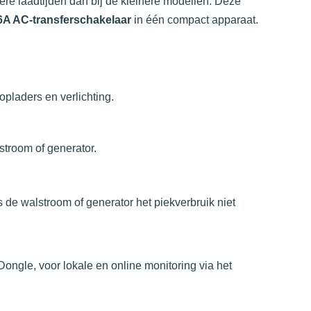
re laadtijden dan bij de kleinere modellen. Deze
6A AC-transferschakelaar
in één compact apparaat.
pladers en verlichting.
stroom of generator.
als de walstroom of generator het piekverbruik niet
ongle, voor lokale en online monitoring via het