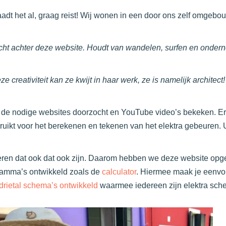
e raadt het al, graag reist! Wij wonen in een door ons zelf omge
acht achter deze website. Houdt van wandelen, surfen en onder
e creativiteit kan ze kwijt in haar werk, ze is namelijk architec
de nodige websites doorzocht en YouTube video’s bekeken. Er is
uikt voor het berekenen en tekenen van het elektra gebeuren. Uit
deren dat ook dat ook zijn. Daarom hebben we deze website opge
ramma’s ontwikkeld zoals de
calculator
. Hiermee maak je eenvou
drietal schema’s ontwikkeld
waarmee iedereen zijn elektra sc