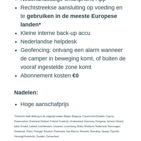
Rechtstreekse aansluiting op voeding en
te
gebruiken in de meeste Europese
landen*
Kleine interne back-up accu
Nederlandse helpdesk
Geofencing: ontvang een alarm wanneer
de camper in beweging komt, of buiten de
vooraf ingestelde zone komt
Abonnement kosten
€0
Nadelen:
Hoge aanschafprijs
*Onntrack heeft dekking in de volgende landen: België, Bulgarije, Canarische Eilanden, Cyprus,
Denemarken, Duitsland, Estland, Finland, Frankrijk, Griekenland, Guernsey, Hongarije, Ierland, IJsland,
Italië, Kroatië, Letland ,Liechtenstein, Litouwen, Luxemburg, Malta, Moldavië, Nederland, Noorwegen,
Oostenrijk, Polen, Portugal, Reunion, Roemenië, San Marino, Slovenië, Slowakije, Spanje, Tsjechië,
Verenigd Koninkrijk, Zweden, Zwitserland.