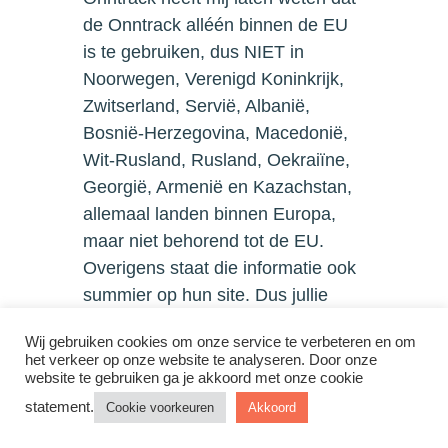
de Onntrack alléén binnen de EU
is te gebruiken, dus NIET in
Noorwegen, Verenigd Koninkrijk,
Zwitserland, Servië, Albanië,
Bosnië-Herzegovina, Macedonië,
Wit-Rusland, Rusland, Oekraiïne,
Georgië, Armenië en Kazachstan,
allemaal landen binnen Europa,
maar niet behorend tot de EU.
Overigens staat die informatie ook
summier op hun site. Dus jullie
aanprijzing: “te gebruiken in heel
Wij gebruiken cookies om onze service te verbeteren en om
Europa” in in ieder geval volgens
het verkeer op onze website te analyseren. Door onze
de fabrikant/distributeur omjuist.
website te gebruiken ga je akkoord met onze cookie
statement.
Cookie voorkeuren
Akkoord
Antwoord