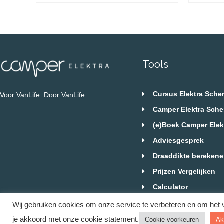
Tools
Cursus Elektra Sch
Voor VanLife. Door VanLife.
Camper Elektra Sch
(e)Boek Camper Elek
Adviesgesprek
Draaddikte bereken
Prijzen Vergelijken
Calculator
Blog
Wij gebruiken cookies om onze service te verbeteren en om het 
je akkoord met onze cookie statement.
Cookie voorkeuren
Ak