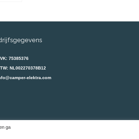
drijfsgegevens
VK: 75385376
TW: NL002270378B12
nfo@camper-elektra.com
ken ga