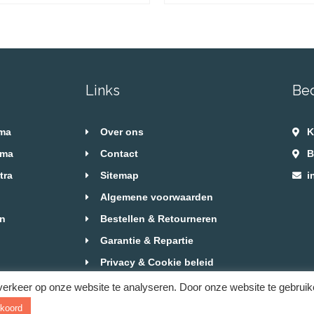
Links
Be
ema
Over ons
K
ema
Contact
B
tra
Sitemap
i
Algemene voorwaarden
en
Bestellen & Retourneren
Garantie & Repartie
Privacy & Cookie beleid
Website in English
verkeer op onze website te analyseren. Door onze website te gebrui
koord