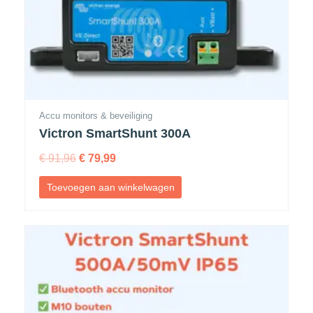
Accu monitors & beveiliging
Victron SmartShunt 300A
€
91,96
€
79,99
Toevoegen aan winkelwagen