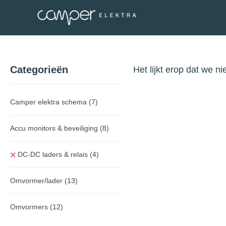
Categorieën
Het lijkt erop dat we n
Camper elektra schema
(7)
Accu monitors & beveiliging
(8)
DC-DC laders & relais
(4)
Omvormer/lader
(13)
Omvormers
(12)