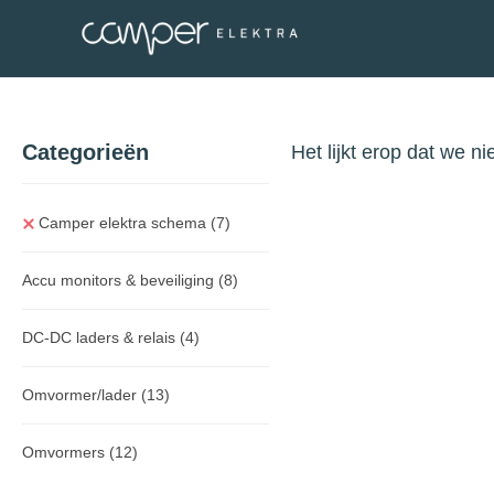
Categorieën
Het lijkt erop dat we n
Camper elektra schema
(7)
Accu monitors & beveiliging
(8)
DC-DC laders & relais
(4)
Omvormer/lader
(13)
Omvormers
(12)