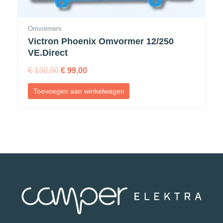
Omvormers
Victron Phoenix Omvormer 12/250
VE.Direct
€
130,00
€
99,00
Toevoegen aan winkelwagen