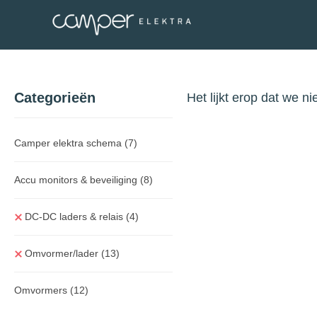
Categorieën
Het lijkt erop dat we n
Camper elektra schema
(7)
Accu monitors & beveiliging
(8)
DC-DC laders & relais
(4)
Omvormer/lader
(13)
Omvormers
(12)